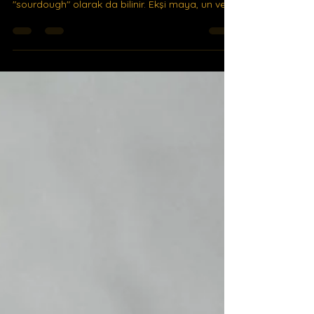
Ekşi maya, ekmek ve hamur işlerinde kullanılan
doğal bir maya çeşididir. Diğer adıyla
"sourdough" olarak da bilinir. Ekşi maya, un ve
su...