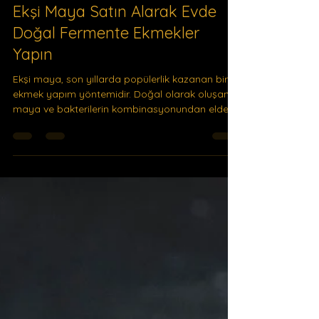
Ekşi Maya Kursu
24 Haz 2023
1 dakikada okunur
Ekşi Maya Satın Alarak Evde
Doğal Fermente Ekmekler
Yapın
Ekşi maya, son yıllarda popülerlik kazanan bir
ekmek yapım yöntemidir. Doğal olarak oluşan
maya ve bakterilerin kombinasyonundan elde...