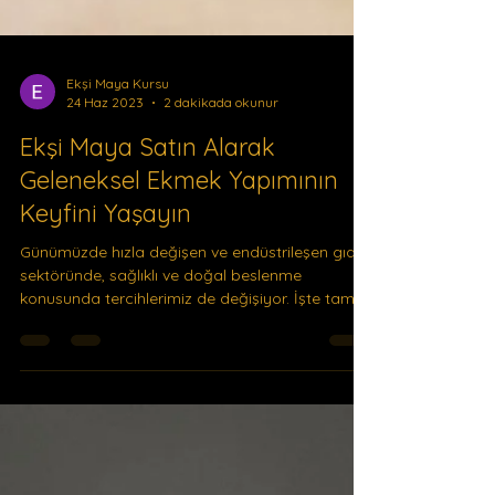
Ekşi Maya Kursu
24 Haz 2023
2 dakikada okunur
Ekşi Maya Satın Alarak
Geleneksel Ekmek Yapımının
Keyfini Yaşayın
Günümüzde hızla değişen ve endüstrileşen gıda
sektöründe, sağlıklı ve doğal beslenme
konusunda tercihlerimiz de değişiyor. İşte tam
da bu...