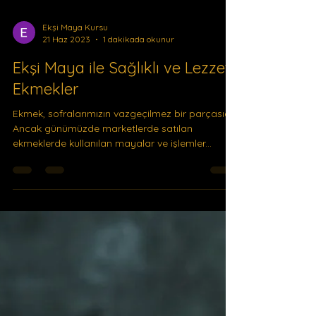
Ekşi Maya Kursu
21 Haz 2023
1 dakikada okunur
Ekşi Maya ile Sağlıklı ve Lezzetli
Ekmekler
Ekmek, sofralarımızın vazgeçilmez bir parçasıdır.