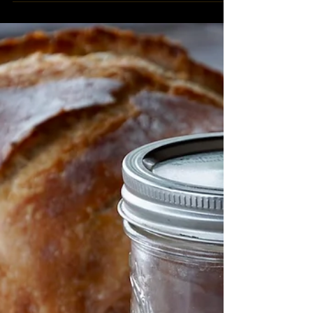
21 Haz 2023
1 dakikada okunur
Ekşi Maya Hazırlarken Dikkat
Edilmesi Gerekenler
Ekşi maya, evde doğal olarak üretilen fermente
bir maya çeşididir ve birçok farklı ekmek ve
hamur işi tarifinde kullanılır. İşte ekşi...