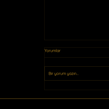
Yorumlar
Bir yorum yazın...
Evde Ekşi Maya Nasıl Üretilir
ve Ekşi Ekmek Yapımında
Kullanılır?