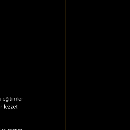
eğitimler 
r lezzet 