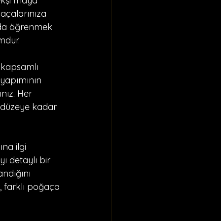
ekşi maya 
ğaçalarınıza 
unda öğrenmek 
mdur.
 kapsamlı 
 yapımının 
nız. Her 
i düzeye kadar 
a ilgi 
ı detaylı bir 
andığını 
 farklı poğaça 