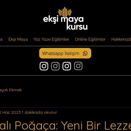
fa
Ekşi Maya
Yüz Yüze Eğitimler
Online Eğitimler
Hakkımız
Whatsapp İletişim
ayalı Ekmek
2 Haz 2023
1 dakikada okunur
lı Poğaça: Yeni Bir Lezz