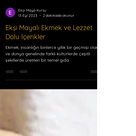
Ekşi Maya Kursu
13 Eyl 2023
2 dakikada okunur
Ekşi Mayalı Ekmek ve Lezzet
Dolu İçerikler
Ekmek, insanlığın binlerce yıllık bir geçmişi olan
ve dünya genelinde farklı kültürlerde çeşitli
şekillerde üretilen bir temel gıda...