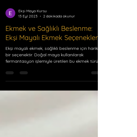
Ekşi Maya Kursu
13 Eyl 2023
2 dakikada okunur
Ekmek ve Sağlıklı Beslenme:
Ekşi Mayalı Ekmek Seçenekleri
Ekşi mayalı ekmek, sağlıklı beslenme için harika
bir seçenektir. Doğal maya kullanılarak
fermantasyon işlemiyle üretilen bu ekmek türü,...